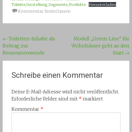
Toilette_Vorstellung_Segmente_Produkte
Herunterladen
Kommentar hinterlassen
Beitragsnavigation
←
Toiletten-Inhalte als
Modell „Green-Line“ für
Beitrag zur
Wohnhäuser geht an den
Ressourcenwende
Start
→
Schreibe einen Kommentar
Deine E-Mail-Adresse wird nicht veröffentlicht.
Erforderliche Felder sind mit
*
markiert
Kommentar
*