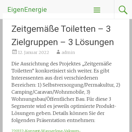
Zum
EigenEnergie
Inhalt
springen
Zeitgemäße Toiletten – 3
Zielgruppen – 3 Lösungen
12. Januar 2022
admin
Die Ausrichtung des Projektes „Zeitgemäße
Toiletten“ konkretisiert sich weiter. Es gibt
Interessenten aus drei verschiedenen
Bereichen: 1) Selbstversorgung/Permakultur, 2)
Camping/Caravan/Wohnmobile, 3)
Wohnungsbau/Öffentlicher Bau. Für diese 3
Segmente wird es jeweils optimierte Produkt-
Lösungen geben. Details können Sie der
folgenden Präsentation entnehmen:
220112-Konzept-Wasserlose-Vakuum-