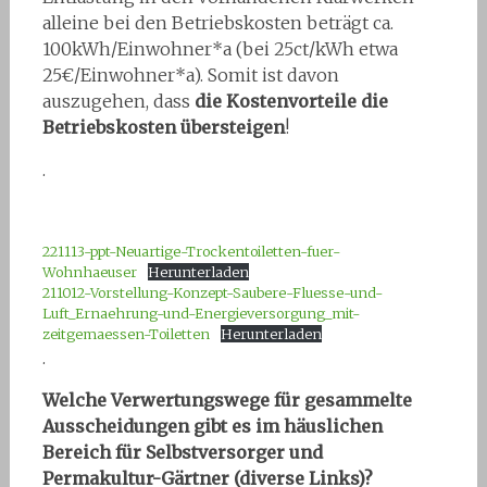
alleine bei den Betriebskosten beträgt ca.
100kWh/Einwohner*a (bei 25ct/kWh etwa
25€/Einwohner*a). Somit ist davon
auszugehen, dass
die Kostenvorteile die
Betriebskosten übersteigen
!
.
.
221113-ppt-Neuartige-Trockentoiletten-fuer-
Wohnhaeuser
Herunterladen
211012-Vorstellung-Konzept-Saubere-Fluesse-und-
Luft_Ernaehrung-und-Energieversorgung_mit-
zeitgemaessen-Toiletten
Herunterladen
.
Welche Verwertungswege für gesammelte
Ausscheidungen gibt es im häuslichen
Bereich für Selbstversorger und
Permakultur-Gärtner (diverse Links)?